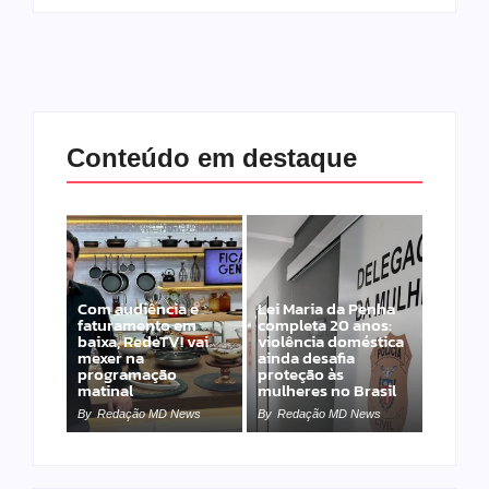
Conteúdo em destaque
Com audiência e
Lei Maria da Penha
faturamento em
completa 20 anos:
baixa, RedeTV! vai
violência doméstica
mexer na
ainda desafia
programação
proteção às
matinal
mulheres no Brasil
By
Redação MD News
By
Redação MD News