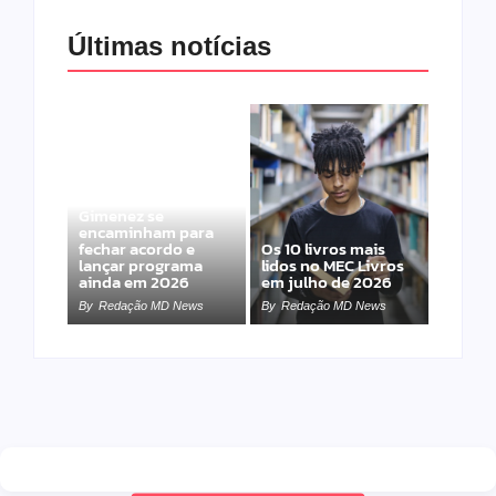
Últimas notícias
Band e Luciana
Gimenez se
encaminham para
fechar acordo e
Os 10 livros mais
lançar programa
lidos no MEC Livros
ainda em 2026
em julho de 2026
By
Redação MD News
By
Redação MD News