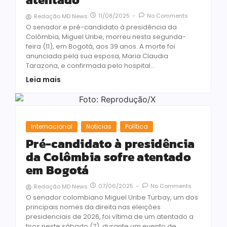
11/08/2025
-
No Comments
Redação MD News
O senador e pré-candidato à presidência da
Colômbia, Miguel Uribe, morreu nesta segunda-
feira (11), em Bogotá, aos 39 anos. A morte foi
anunciada pela sua esposa, Maria Claudia
Tarazona, e confirmada pelo hospital...
Leia mais
Internacional
Noticias
Política
Pré-candidato à presidência
da Colômbia sofre atentado
em Bogotá
07/06/2025
-
No Comments
Redação MD News
O senador colombiano Miguel Uribe Turbay, um dos
principais nomes da direita nas eleições
presidenciais de 2026, foi vítima de um atentado a
tiros neste sábado (7), durante um evento de