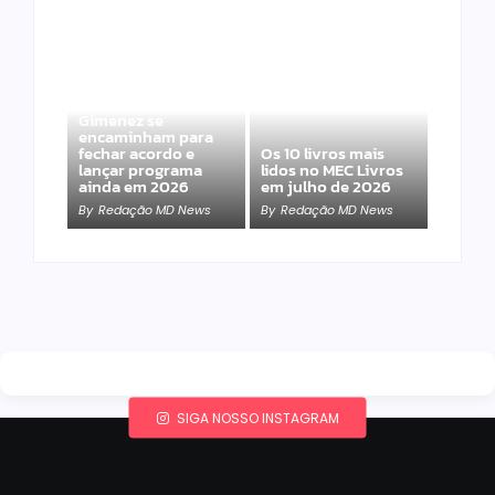
Band e Luciana
Gimenez se
encaminham para
fechar acordo e
Os 10 livros mais
lançar programa
lidos no MEC Livros
ainda em 2026
em julho de 2026
By
Redação MD News
By
Redação MD News
SIGA NOSSO INSTAGRAM