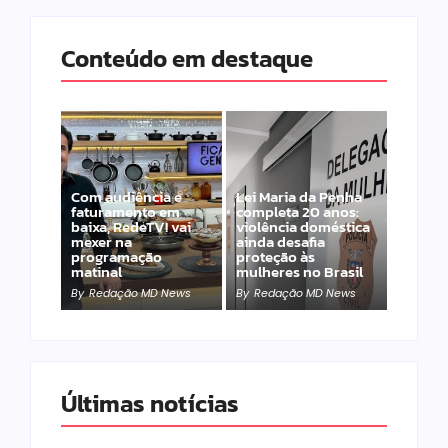
Conteúdo em destaque
Com audiência e
Lei Maria da Penha
faturamento em
completa 20 anos:
baixa, RedeTV! vai
violência doméstica
mexer na
ainda desafia
programação
proteção às
matinal
mulheres no Brasil
By
Redação MD News
By
Redação MD News
Últimas notícias