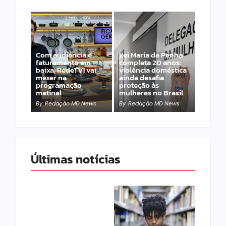
Com audiência e
Lei Maria da Penha
faturamento em
completa 20 anos:
baixa, RedeTV! vai
violência doméstica
mexer na
ainda desafia
programação
proteção às
matinal
mulheres no Brasil
By
Redação MD News
By
Redação MD News
Últimas notícias