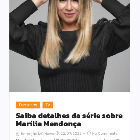
Famosos
Tv
Saiba detalhes da série sobre
Marília Mendonça
22/07/2025
-
No Comments
Redação MD News