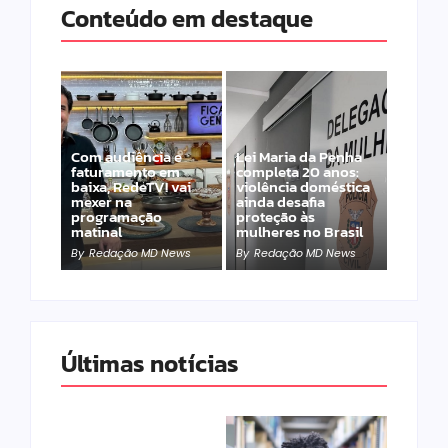
Conteúdo em destaque
Com audiência e
Lei Maria da Penha
faturamento em
completa 20 anos:
baixa, RedeTV! vai
violência doméstica
mexer na
ainda desafia
programação
proteção às
matinal
mulheres no Brasil
By
Redação MD News
By
Redação MD News
Últimas notícias