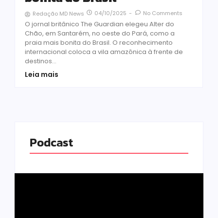
04/10/2025
-
No Comments
Redação MD News
O jornal britânico The Guardian elegeu Alter do
Chão, em Santarém, no oeste do Pará, como a
praia mais bonita do Brasil. O reconhecimento
internacional coloca a vila amazônica à frente de
destinos...
Leia mais
Podcast