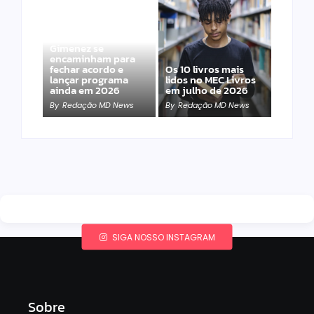
Band e Luciana
Gimenez se
encaminham para
fechar acordo e
Os 10 livros mais
lançar programa
lidos no MEC Livros
ainda em 2026
em julho de 2026
By
Redação MD News
By
Redação MD News
SIGA NOSSO INSTAGRAM
Sobre