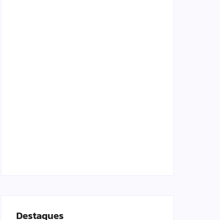
Lei Maria da Penha completa 20 anos:
violência doméstica ainda desafia proteção
às mulheres no Brasil
06/08/2026
Band e Luciana Gimenez se encaminham
para fechar acordo e lançar programa
ainda em 2026
04/08/2026
Destaques