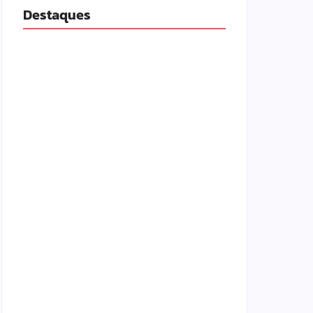
Destaques
Lei Maria da Penha completa 20 anos:
violência doméstica ainda desafia proteção
às mulheres no Brasil
06/08/2026