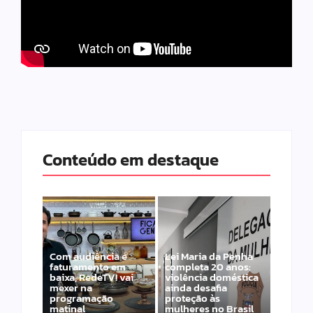
Conteúdo em destaque
Com audiência e
Lei Maria da Penha
faturamento em
completa 20 anos:
baixa, RedeTV! vai
violência doméstica
mexer na
ainda desafia
programação
proteção às
matinal
mulheres no Brasil