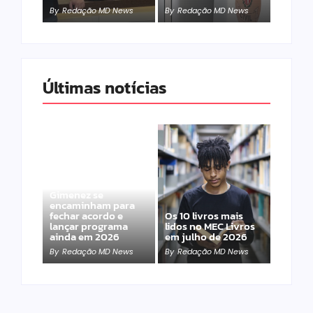
By
Redação MD News
By
Redação MD News
Últimas notícias
Band e Luciana
Gimenez se
encaminham para
fechar acordo e
Os 10 livros mais
lançar programa
lidos no MEC Livros
ainda em 2026
em julho de 2026
By
Redação MD News
By
Redação MD News