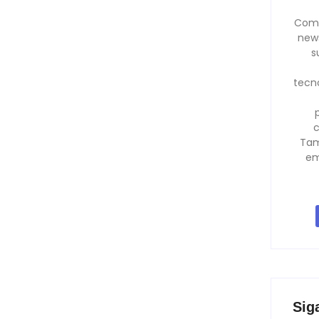
Comp
news
s
tecno
c
Tam
em
Sig