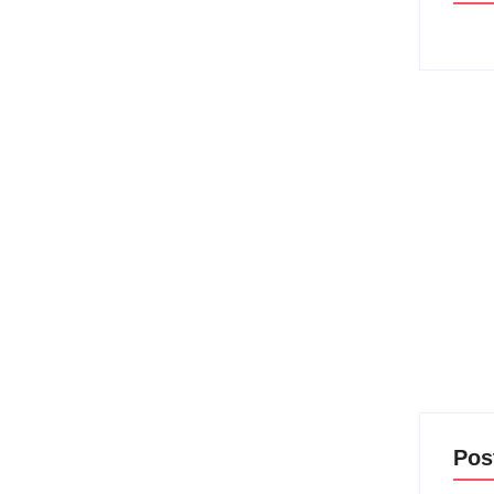
sória do filho em briga
donça
judicial no processo que enfrenta contra a mãe de
 de Léo Huff até o...
Pos