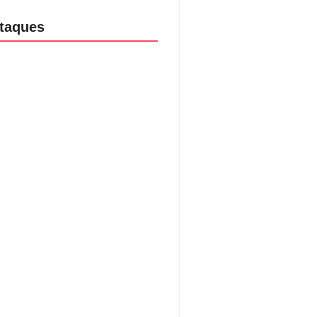
taques
aria da Penha completa 20 anos:
ncia doméstica ainda desafia
ção às mulheres no Brasil
/08/2026