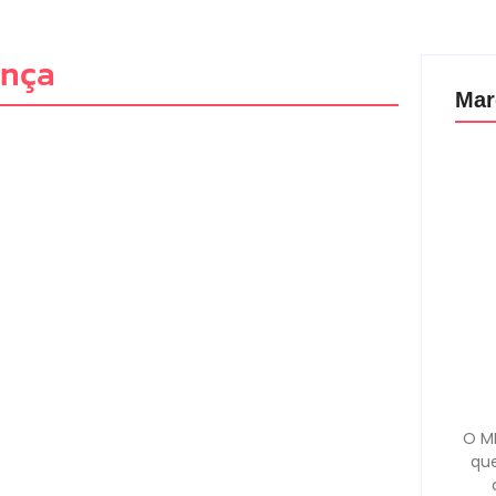
onça
Mar
O MD
que