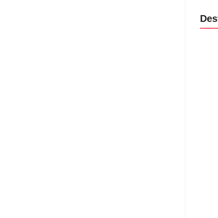
Des
Lei M
violê
prote
06