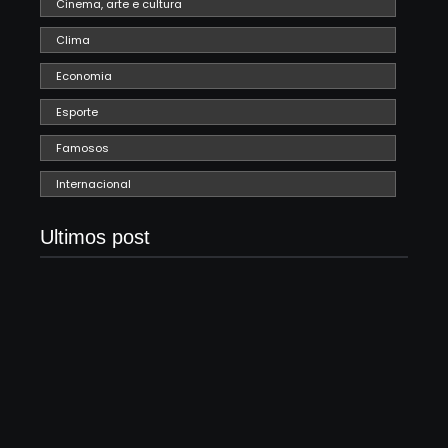
Cinema, arte e cultura
Clima
Economia
Esporte
Famosos
Internacional
Ultimos post