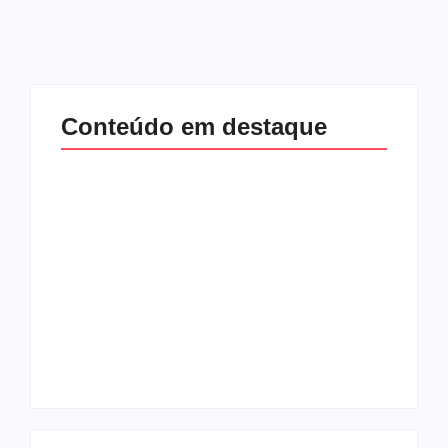
Conteúdo em destaque
Com audiência e
Lei Maria da Penha
faturamento em
completa 20 anos:
baixa, RedeTV! vai
violência doméstica
mexer na
ainda desafia
programação
proteção às
matinal
mulheres no Brasil
By
Redação MD News
By
Redação MD News