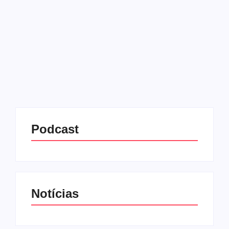
12/09/2025
-
No Comments
Redação MD News
O The Town 2025 chega ao seu segundo fim de
semana no Autódromo de Interlagos, em São Paulo,
e promete reunir grandes shows até domingo (14). A
principal atração desta sexta-feira (12) é...
Leia mais
Podcast
Notícias