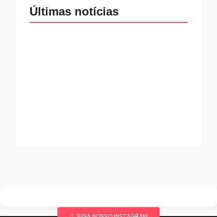
Últimas notícias
Band e Luciana
Gimenez se
encaminham para
fechar acordo e
Os 10 livros mais
lançar programa
lidos no MEC Livros
ainda em 2026
em julho de 2026
By
Redação MD News
By
Redação MD News
SIGA NOSSO INSTAGRAM