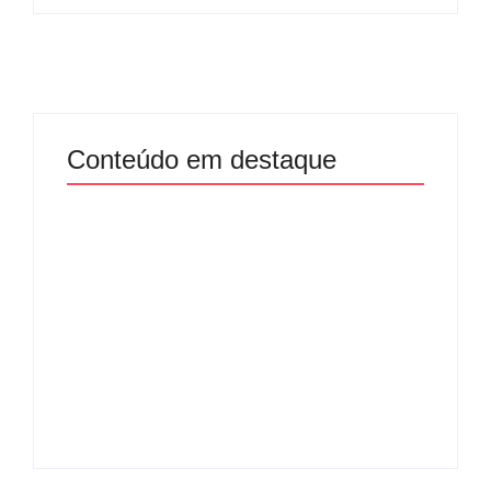
Conteúdo em destaque
Com audiência e
Lei Maria da Penha
faturamento em
completa 20 anos:
baixa, RedeTV! vai
violência doméstica
mexer na
ainda desafia
programação
proteção às
matinal
mulheres no Brasil
By
Redação MD News
By
Redação MD News