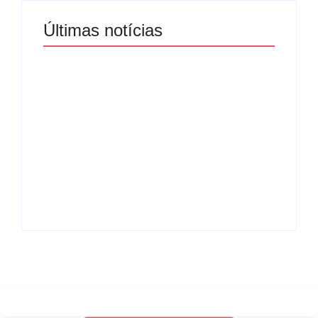
Últimas notícias
Band e Luciana
Gimenez se
encaminham para
fechar acordo e
Os 10 livros mais
lançar programa
lidos no MEC Livros
ainda em 2026
em julho de 2026
By
Redação MD News
By
Redação MD News