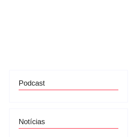
26/06/2025
-
No Comments
Redação MD News
Apesar de ser uma das maiores economias da
América Latina, o Brasil ainda enfrenta dificuldades
significativas no domínio da língua inglesa. De
acordo com a edição de 2024 do Índice de
Proficiência em...
Leia mais
Podcast
Notícias