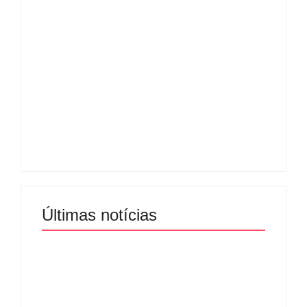
Com audiência e
Lei Maria da Penha
faturamento em
completa 20 anos:
baixa, RedeTV! vai
violência doméstica
mexer na
ainda desafia
programação
proteção às
matinal
mulheres no Brasil
By
Redação MD News
By
Redação MD News
Últimas notícias