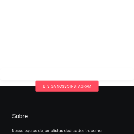
Band e Luciana
Gimenez se
encaminham para
fechar acordo e
Os 10 livros mais
lançar programa
lidos no MEC Livros
ainda em 2026
em julho de 2026
By
Redação MD News
By
Redação MD News
SIGA NOSSO INSTAGRAM
Sobre
Nossa equipe de jornalistas dedicados trabalha