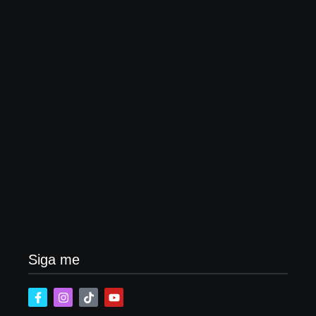
Lei Maria da Penha completa 20 anos: violência
doméstica ainda desafia proteção às mulheres no
Brasil
06/08/2026
Band e Luciana Gimenez se encaminham para
fechar acordo e lançar programa ainda em 2026
04/08/2026
Siga me