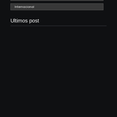
Internacional
Ultimos post
Com audiência e faturamento em baixa, RedeTV!
vai mexer na programação matinal
06/08/2026