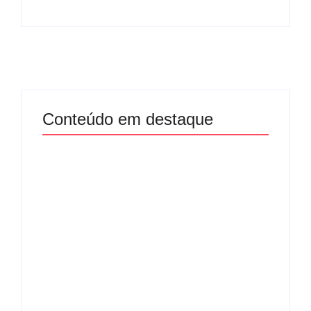
Conteúdo em destaque
Band e Luciana
Gimenez se
encaminham para
fechar acordo e
Os 10 livros mais
lançar programa
lidos no MEC Livros
ainda em 2026
em julho de 2026
By
Redação MD News
By
Redação MD News