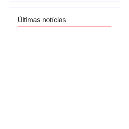
Últimas notícias
Agressão no
Shopping Eldorado
amplia disputa
Um ano da morte de
internacional de
Preta Gil é marcado
mãe pela guarda da
por homenagens de
filha
amigos e familiares
By
Redação MD News
By
Redação MD News