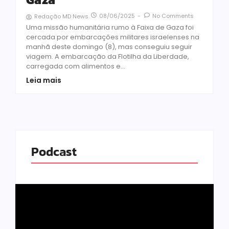
08/06/2025
-
No Comments
Redação MD News
Uma missão humanitária rumo à Faixa de Gaza foi
cercada por embarcações militares israelenses na
manhã deste domingo (8), mas conseguiu seguir
viagem. A embarcação da Flotilha da Liberdade,
carregada com alimentos e...
Leia mais
Podcast