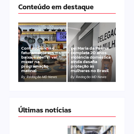
Conteúdo em destaque
Com audiência e
Lei Maria da Penha
faturamento em
completa 20 anos:
baixa, RedeTV! vai
violência doméstica
mexer na
ainda desafia
programação
proteção às
matinal
mulheres no Brasil
By
Redação MD News
By
Redação MD News
Últimas notícias