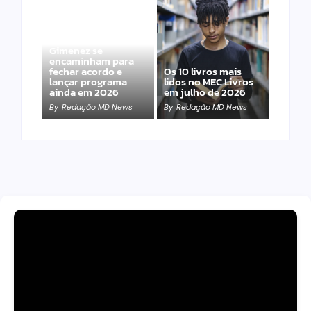
Band e Luciana
Gimenez se
encaminham para
fechar acordo e
Os 10 livros mais
lançar programa
lidos no MEC Livros
ainda em 2026
em julho de 2026
By
Redação MD News
By
Redação MD News