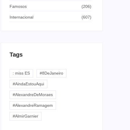
Famosos
(206)
Internacional
(607)
Tags
: miss ES
#8DeJaneiro
#AindaEstouAqui
#AlexandreDeMoraes
#AlexandreRamagem
#AlmirGarnier