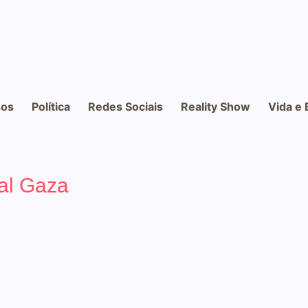
os
Política
Redes Sociais
Reality Show
Vida e 
nal Gaza
Thrones” e ativista brasileiro