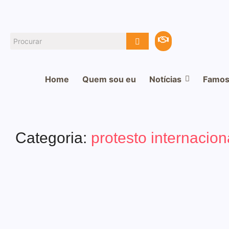
Home
Quem sou eu
Notícias
Famos
Categoria:
protesto internacio
Internacional
Greta Thunberg, ator de “Game of 