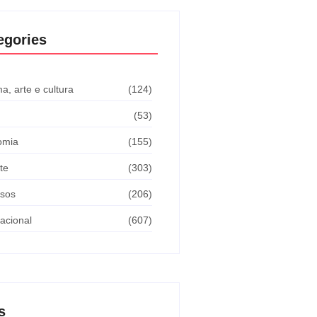
egories
a, arte e cultura
(124)
(53)
omia
(155)
te
(303)
sos
(206)
nacional
(607)
s