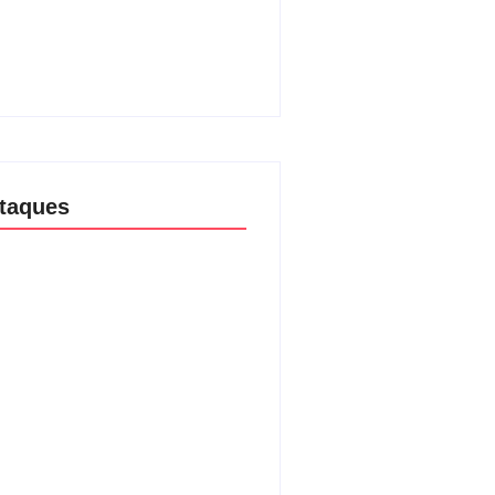
e Luciana Gimenez se
inham para fechar acordo e
r programa ainda em 2026
08/2026
taques
aria da Penha completa 20 anos:
ncia doméstica ainda desafia
ção às mulheres no Brasil
08/2026
são no Shopping Eldorado amplia
ta internacional de mãe pela
a da filha