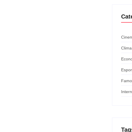
Cat
Cinem
Clima
Econ
Espor
Famo
Inter
Tag