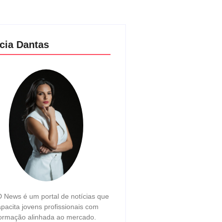
cia Dantas
 News é um portal de notícias que
pacita jovens profissionais com
ormação alinhada ao mercado.