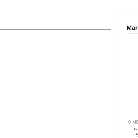
Mar
O MD
ca
f