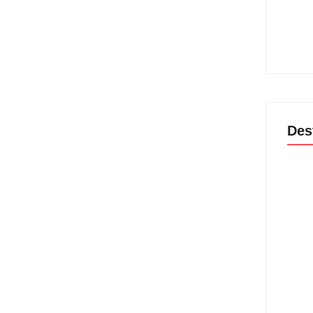
Band 
encam
lança
04/
Des
Lei M
violê
prote
06/
Agres
dispu
guard