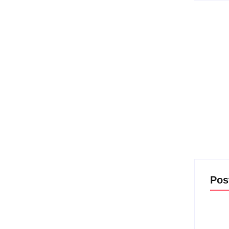
assina com o SBT para
da da RedeTV!, após 14 anos de atuação na emissora.
asa, Amanda assinou com o...
Pos