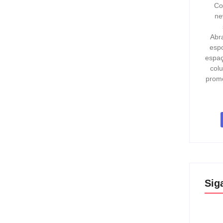
Co
ne
Abr
espo
espaç
col
prom
Sig