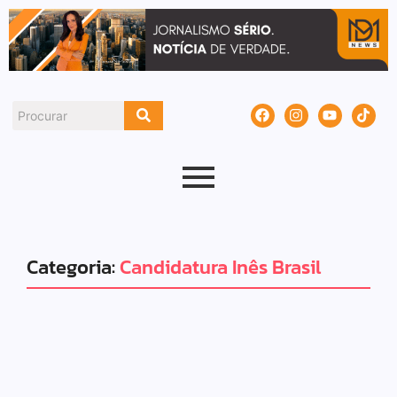
Categoria:
Candidatura Inês Brasil