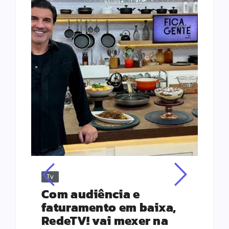
Tv
Jus
Re
s
Com audiência e
Le
ho
faturamento em baixa,
co
RedeTV! vai mexer na