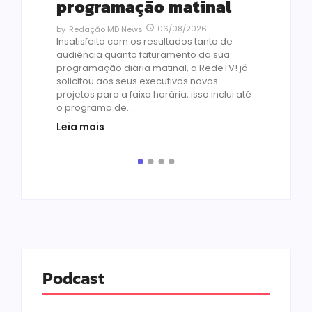
vi
programação matinal
ai
06/08/2026
-
by
Redação MD News
às
Insatisfeita com os resultados tanto de
de 1
audiência quanto faturamento da sua
by
R
programação diária matinal, a RedeTV! já
Quar
solicitou aos seus executivos novos
temp
projetos para a faixa horária, isso inclui até
médi
o programa de...
prot
Leia mais
de v
pelo.
Leia
Podcast