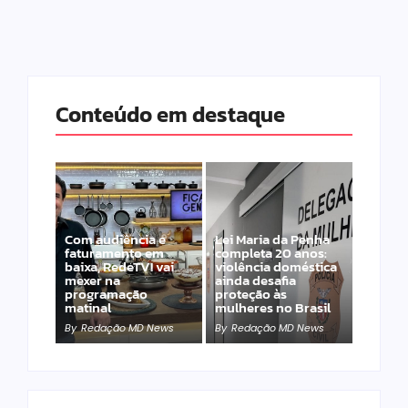
Conteúdo em destaque
Com audiência e
Lei Maria da Penha
faturamento em
completa 20 anos:
baixa, RedeTV! vai
violência doméstica
mexer na
ainda desafia
programação
proteção às
matinal
mulheres no Brasil
By
Redação MD News
By
Redação MD News