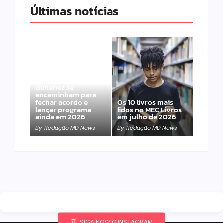
Últimas notícias
Band e Luciana
Gimenez se
encaminham para
fechar acordo e
Os 10 livros mais
lançar programa
lidos no MEC Livros
ainda em 2026
em julho de 2026
By
Redação MD News
By
Redação MD News
SIGA NOSSO INSTAGRAM