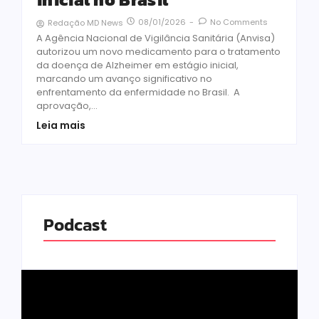
08/01/2026
-
No Comments
Redação MD News
A Agência Nacional de Vigilância Sanitária (Anvisa)
autorizou um novo medicamento para o tratamento
da doença de Alzheimer em estágio inicial,
marcando um avanço significativo no
enfrentamento da enfermidade no Brasil. A
aprovação,...
Leia mais
Podcast