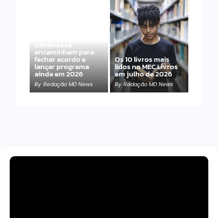
Band e Luciana
Gimenez se
encaminham para
fechar acordo e
Os 10 livros mais
lançar programa
lidos no MEC Livros
ainda em 2026
em julho de 2026
By
Redação MD News
By
Redação MD News