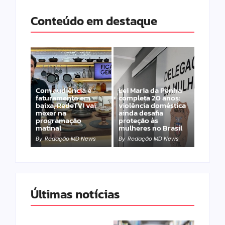
Conteúdo em destaque
Com audiência e
Lei Maria da Penha
faturamento em
completa 20 anos:
baixa, RedeTV! vai
violência doméstica
mexer na
ainda desafia
programação
proteção às
matinal
mulheres no Brasil
By
Redação MD News
By
Redação MD News
Últimas notícias