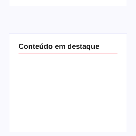
Conteúdo em destaque
Com audiência e
Lei Maria da Penha
faturamento em
completa 20 anos:
baixa, RedeTV! vai
violência doméstica
mexer na
ainda desafia
programação
proteção às
matinal
mulheres no Brasil
By
Redação MD News
By
Redação MD News