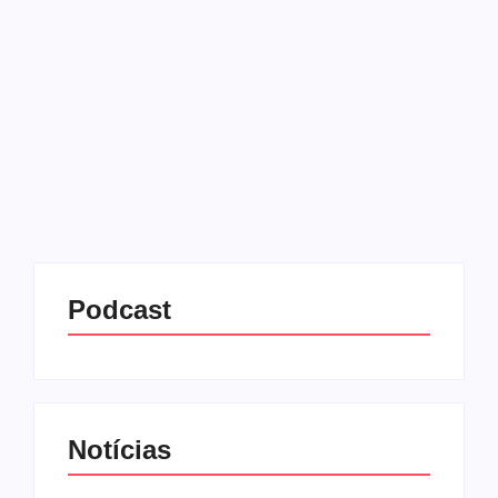
(RS)
23/07/2025
-
No Comments
Redação MD News
A Polícia Civil do Rio Grande do Sul prendeu um
casal suspeito de assassinar brutalmente três
pessoas, um bebê de dois meses, a mãe da criança
e um adolescente, no município de Esteio,...
Leia mais
Podcast
Notícias