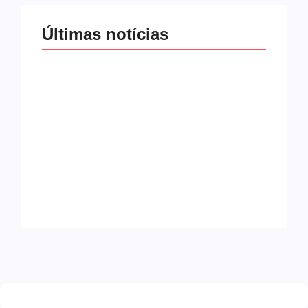
Últimas notícias
Band e Luciana
Gimenez se
encaminham para
fechar acordo e
Os 10 livros mais
lançar programa
lidos no MEC Livros
ainda em 2026
em julho de 2026
By
Redação MD News
By
Redação MD News