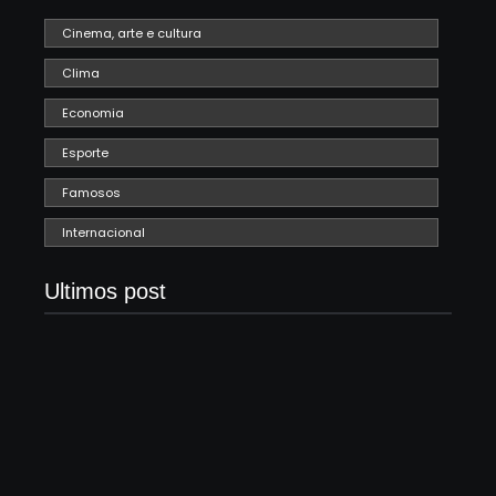
Cinema, arte e cultura
Clima
Economia
Esporte
Famosos
Internacional
Ultimos post