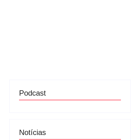
se sabe até agora
13/07/2025
-
No Comments
Redação MD News
O Brasil confirmou os primeiros casos da nova
variante do coronavírus, denominada XFG, também
chamada de “Stratus”. Detectada inicialmente no
Canadá, a variante já se espalha rapidamente pelo
mundo e vem chamando a...
Leia mais
Podcast
Notícias