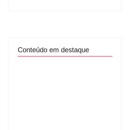
Conteúdo em destaque
Com audiência e
Lei Maria da Penha
faturamento em
completa 20 anos:
baixa, RedeTV! vai
violência doméstica
mexer na
ainda desafia
programação
proteção às
matinal
mulheres no Brasil
By
Redação MD News
By
Redação MD News