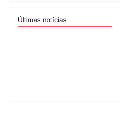
Últimas notícias
Band e Luciana
Gimenez se
encaminham para
fechar acordo e
Os 10 livros mais
lançar programa
lidos no MEC Livros
ainda em 2026
em julho de 2026
By
Redação MD News
By
Redação MD News