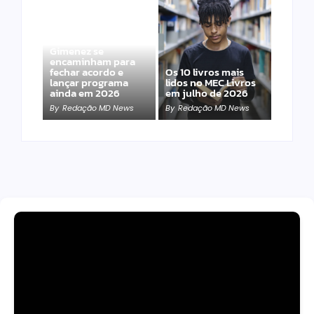
Band e Luciana
Gimenez se
encaminham para
fechar acordo e
Os 10 livros mais
lançar programa
lidos no MEC Livros
ainda em 2026
em julho de 2026
By
Redação MD News
By
Redação MD News