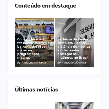
Conteúdo em destaque
Com audiência e
Lei Maria da Penha
faturamento em
completa 20 anos:
baixa, RedeTV! vai
violência doméstica
mexer na
ainda desafia
programação
proteção às
matinal
mulheres no Brasil
By
Redação MD News
By
Redação MD News
Últimas notícias