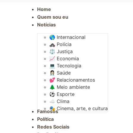
Home
Quem sou eu
Notícias
🌎 Internacional
🚓 Polícia
⚖️ Justiça
📈 Economia
💻 Tecnologia
👩🏻‍⚕️ Saúde
💕 Relacionamentos
🌲 Meio ambiente
⚽︎ Esporte
☁️ Clima
🎭 Cinema, arte, e cultura
Famosos
Política
Redes Sociais