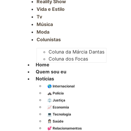
Reality Show
Vida e Estilo
Tv
Música
Moda
Colunistas
Coluna da Márcia Dantas
Coluna dos Focas
Home
Quem sou eu
Notícias
🌎 Internacional
🚓 Polícia
⚖️ Justiça
📈 Economia
💻 Tecnologia
👩🏻‍⚕️ Saúde
💕 Relacionamentos