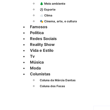
🌲 Meio ambiente
⚽︎ Esporte
☁️ Clima
🎭 Cinema, arte, e cultura
Famosos
Política
Redes Sociais
Reality Show
Vida e Estilo
Tv
Música
Moda
Colunistas
Coluna da Márcia Dantas
Coluna dos Focas