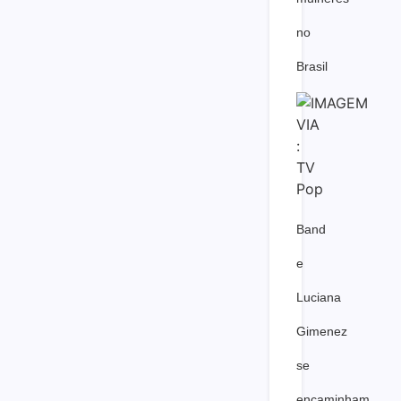
no
Brasil
Band
e
Luciana
Gimenez
se
encaminham