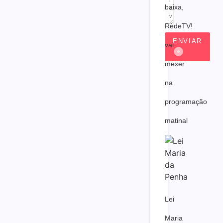
baixa,
RedeTV!
ENVIAR
vai
mexer
na
programação
matinal
Lei
Maria