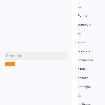
da
Penha
completa
20
anos:
violência
doméstica
ainda
desafia
proteção
às
mulheres