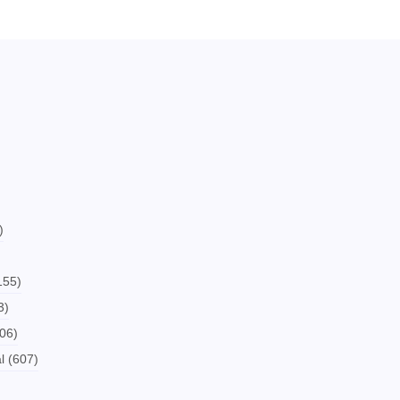
)
155)
3)
06)
l
(607)