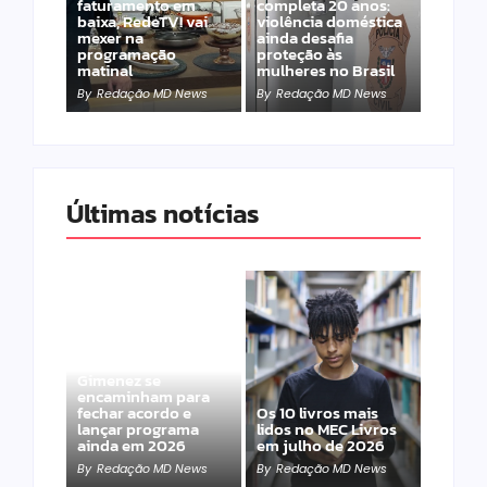
faturamento em
completa 20 anos:
baixa, RedeTV! vai
violência doméstica
mexer na
ainda desafia
programação
proteção às
matinal
mulheres no Brasil
By
Redação MD News
By
Redação MD News
Últimas notícias
Band e Luciana
Gimenez se
encaminham para
fechar acordo e
Os 10 livros mais
lançar programa
lidos no MEC Livros
ainda em 2026
em julho de 2026
By
Redação MD News
By
Redação MD News