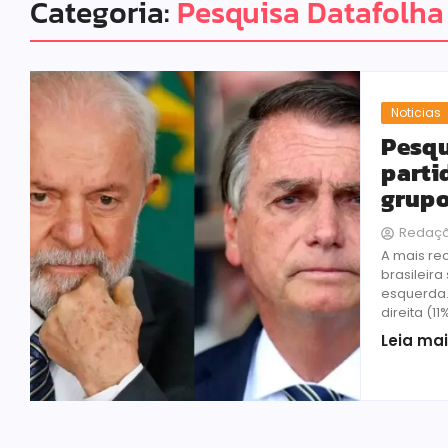
Categoria:
Pesquisa Datafolha
Noticias
Pesqu
parti
grupo
Redaç
A mais re
brasileira
esquerda. 
direita (11%
Leia ma