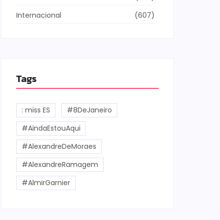
Internacional
(607)
Tags
: miss ES
#8DeJaneiro
#AindaEstouAqui
#AlexandreDeMoraes
#AlexandreRamagem
#AlmirGarnier