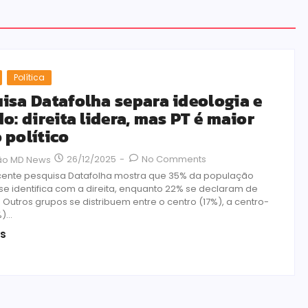
Política
isa Datafolha separa ideologia e
do: direita lidera, mas PT é maior
 político
26/12/2025
-
No Comments
ão MD News
cente pesquisa Datafolha mostra que 35% da população
 se identifica com a direita, enquanto 22% se declaram de
Outros grupos se distribuem entre o centro (17%), a centro-
)...
is