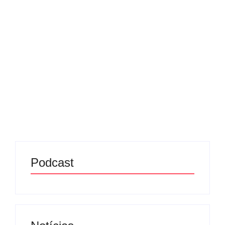
decisão gera ampla
repercussão
28/05/2025
-
No Comments
Redação MD News
A condenação da jornalista Rosane de Oliveira e do
jornal Zero Hora, do Grupo RBS, ao pagamento de
R$ 600 mil por danos morais à desembargadora Iris
Helena Medeiros Nogueira, ex-presidente do
Tribunal...
Leia mais
Podcast