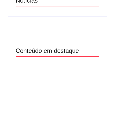
Notícias
Conteúdo em destaque
Com audiência e
Lei Maria da Penha
faturamento em
completa 20 anos:
baixa, RedeTV! vai
violência doméstica
mexer na
ainda desafia
programação
proteção às
matinal
mulheres no Brasil
By
Redação MD News
By
Redação MD News