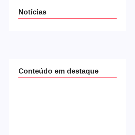
Notícias
Conteúdo em destaque
Com audiência e
Lei Maria da Penha
faturamento em
completa 20 anos:
baixa, RedeTV! vai
violência doméstica
mexer na
ainda desafia
programação
proteção às
matinal
mulheres no Brasil