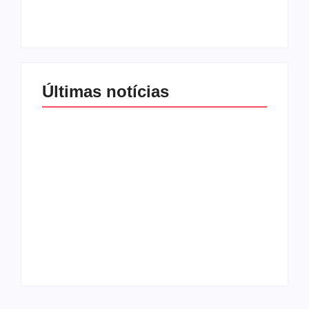
By
Redação MD News
By
Redação MD News
Últimas notícias
Band e Luciana
Gimenez se
encaminham para
fechar acordo e
Os 10 livros mais
lançar programa
lidos no MEC Livros
ainda em 2026
em julho de 2026
By
Redação MD News
By
Redação MD News