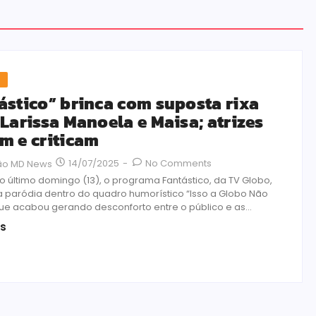
s
ástico” brinca com suposta rixa
 Larissa Manoela e Maisa; atrizes
m e criticam
14/07/2025
-
No Comments
ão MD News
o último domingo (13), o programa Fantástico, da TV Globo,
a paródia dentro do quadro humorístico “Isso a Globo Não
que acabou gerando desconforto entre o público e as...
is