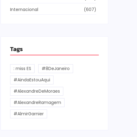
Internacional
(607)
Tags
: miss ES
#8DeJaneiro
#AindaEstouAqui
#AlexandreDeMoraes
#AlexandreRamagem
#AlmirGarnier