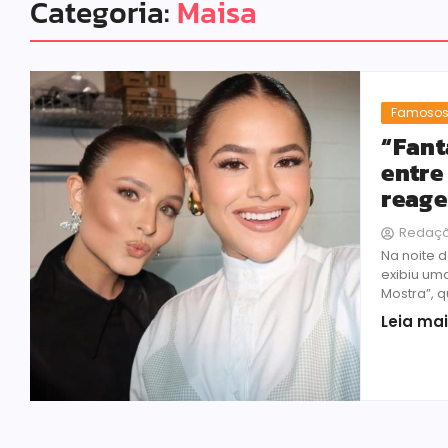
Categoria:
Maisa
Famoso
“Fant
entre
reage
Redaç
Na noite d
exibiu um
Mostra”, 
Leia ma