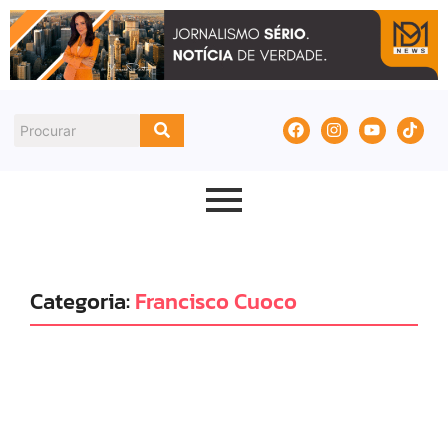
Categoria:
Francisco Cuoco