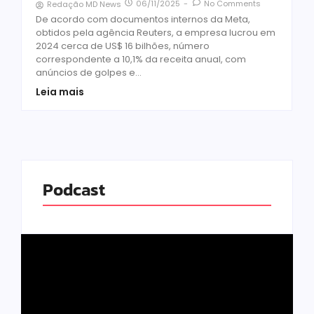
06/11/2025
-
No Comments
Redação MD News
De acordo com documentos internos da Meta,
obtidos pela agência Reuters, a empresa lucrou em
2024 cerca de US$ 16 bilhões, número
correspondente a 10,1% da receita anual, com
anúncios de golpes e...
Leia mais
Podcast