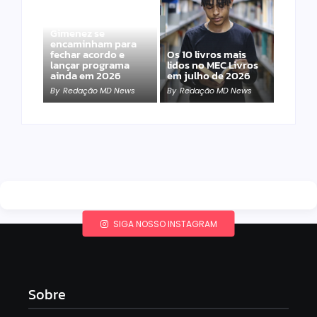
Band e Luciana
Gimenez se
encaminham para
fechar acordo e
Os 10 livros mais
lançar programa
lidos no MEC Livros
ainda em 2026
em julho de 2026
By
Redação MD News
By
Redação MD News
SIGA NOSSO INSTAGRAM
Sobre