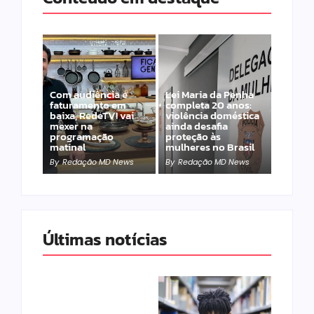
Com audiência e
Lei Maria da Penha
faturamento em
completa 20 anos:
baixa, RedeTV! vai
violência doméstica
mexer na
ainda desafia
programação
proteção às
matinal
mulheres no Brasil
By
Redação MD News
By
Redação MD News
Últimas notícias