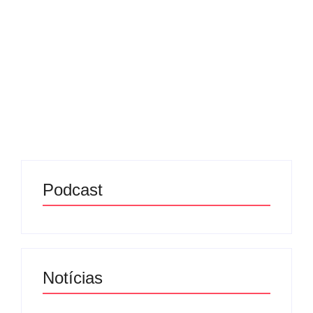
14/05/2025
-
No Comments
Redação MD News
O TikTok Shop chegou ao Brasil e já está
competindo para se tornar um dos maiores e-
commerces do mercado. Agora, a plataforma
permite que marcas anunciem produtos
diretamente em vídeos e transmissões ao...
Leia mais
Podcast
Notícias