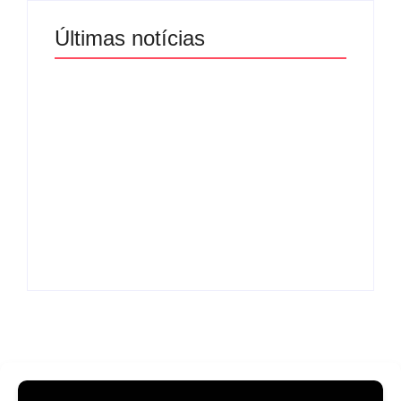
Últimas notícias
Band e Luciana
Gimenez se
encaminham para
fechar acordo e
Os 10 livros mais
lançar programa
lidos no MEC Livros
ainda em 2026
em julho de 2026
By
Redação MD News
By
Redação MD News