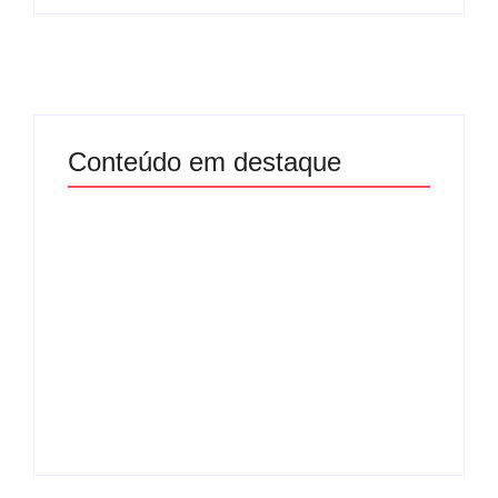
Conteúdo em destaque
Com audiência e
Lei Maria da Penha
faturamento em
completa 20 anos:
baixa, RedeTV! vai
violência doméstica
mexer na
ainda desafia
programação
proteção às
matinal
mulheres no Brasil
By
Redação MD News
By
Redação MD News