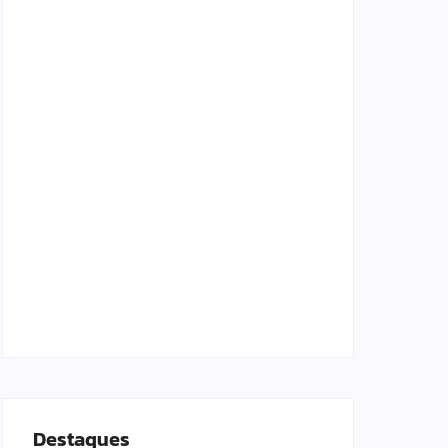
Lei Maria da Penha completa 20 anos:
violência doméstica ainda desafia proteção
às mulheres no Brasil
06/08/2026
Band e Luciana Gimenez se encaminham
para fechar acordo e lançar programa
ainda em 2026
04/08/2026
Destaques