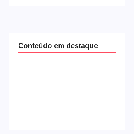
Conteúdo em destaque
Com audiência e
Lei Maria da Penha
faturamento em
completa 20 anos:
baixa, RedeTV! vai
violência doméstica
mexer na
ainda desafia
programação
proteção às
matinal
mulheres no Brasil
By
Redação MD News
By
Redação MD News