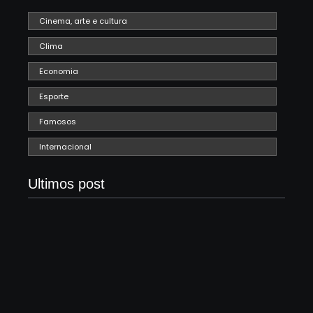
Cinema, arte e cultura
Clima
Economia
Esporte
Famosos
Internacional
Ultimos post