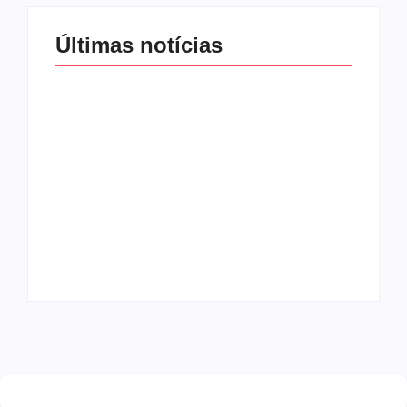
Últimas notícias
Band e Luciana
Gimenez se
encaminham para
fechar acordo e
Os 10 livros mais
lançar programa
lidos no MEC Livros
ainda em 2026
em julho de 2026
By
Redação MD News
By
Redação MD News