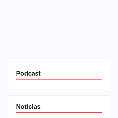
em Lisboa
30/05/2025
-
No Comments
Redação MD News
As tentativas anteriores falharam por questões de
documentação e regras da companhia: A TAP exige
que o cão viaje com a pessoa assistida ou um
treinador autorizado.
Leia mais
Podcast
Notícias