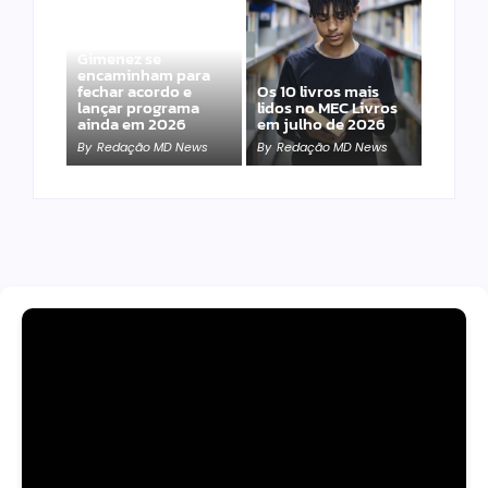
Band e Luciana
Gimenez se
encaminham para
fechar acordo e
Os 10 livros mais
lançar programa
lidos no MEC Livros
ainda em 2026
em julho de 2026
By
Redação MD News
By
Redação MD News