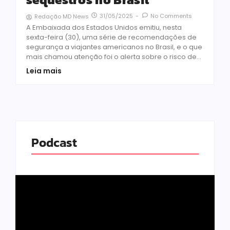
31/05/2025
-
No Comments
Redação MD News
A Embaixada dos Estados Unidos emitiu, nesta
sexta-feira (30), uma série de recomendações de
segurança a viajantes americanos no Brasil, e o que
mais chamou atenção foi o alerta sobre o risco de...
Leia mais
Podcast