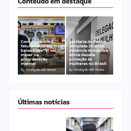
Conteúdo em destaque
Com audiência e
Lei Maria da Penha
faturamento em
completa 20 anos:
baixa, RedeTV! vai
violência doméstica
mexer na
ainda desafia
programação
proteção às
matinal
mulheres no Brasil
By
Redação MD News
By
Redação MD News
Últimas notícias