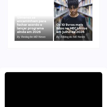
Band e Luciana
Gimenez se
encaminham para
fechar acordo e
Os 10 livros mais
lançar programa
lidos no MEC Livros
ainda em 2026
em julho de 2026
By
Redação MD News
By
Redação MD News