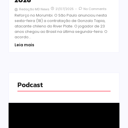
21/07/2025
-
No Comments
Redação MD News
Reforço no Morumbi. O São Paulo anunciou nesta
sexta-feira (18) a contratação de Gonzalo Tapia,
atacante chileno do River Plate. O jogador de 23
anos chegou ao Brasil na última segunda-feira. O
acordo...
Leia mais
Podcast