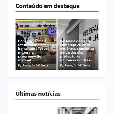
Conteúdo em destaque
Com audiência e
Lei Maria da Penha
faturamento em
completa 20 anos:
baixa, RedeTV! vai
violência doméstica
mexer na
ainda desafia
programação
proteção às
matinal
mulheres no Brasil
By
Redação MD News
By
Redação MD News
Últimas notícias