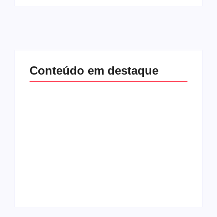
Conteúdo em destaque
Lei Maria da Penha
Band e Luciana
completa 20 anos:
Gimenez se
violência doméstica
encaminham para
ainda desafia
fechar acordo e
proteção às
lançar programa
mulheres no Brasil
ainda em 2026
By
Redação MD News
By
Redação MD News