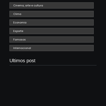
Cinema, arte e cultura
Clima
Economia
Esporte
Famosos
Internacional
Ultimos post