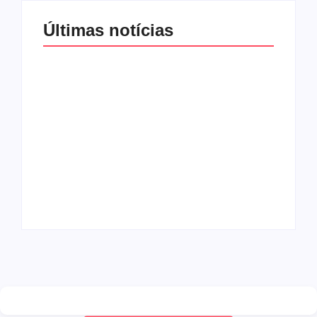
Últimas notícias
Agressão no
Shopping Eldorado
amplia disputa
Os 10 livros mais
internacional de
lidos no MEC Livros
mãe pela guarda da
em julho de 2026
filha
By
Redação MD News
By
Redação MD News