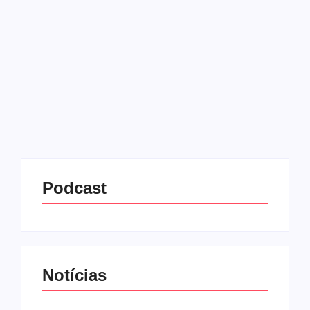
08/06/2025
-
No Comments
Redação MD News
Uma sessão extraordinária na Câmara Municipal de
Pouso Alegre, no sul de Minas Gerais, terminou com
uma reviravolta política e uma economia de R$ 7
milhões aos cofres públicos. Tudo começou quando
vereadores...
Leia mais
Podcast
Notícias