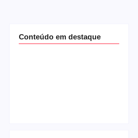
Conteúdo em destaque
Com audiência e
Lei Maria da Penha
faturamento em
completa 20 anos:
baixa, RedeTV! vai
violência doméstica
mexer na
ainda desafia
programação
proteção às
matinal
mulheres no Brasil
By
Redação MD News
By
Redação MD News