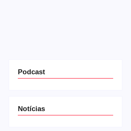
O Santos anunciou neste sábado (3) o retorno do
atacante Gabigol. Revelado pelas categorias de
base do clube, o jogador de 29 anos chega por
empréstimo de uma temporada, após passagem
pelo Cruzeiro....
Leia mais
Podcast
Notícias