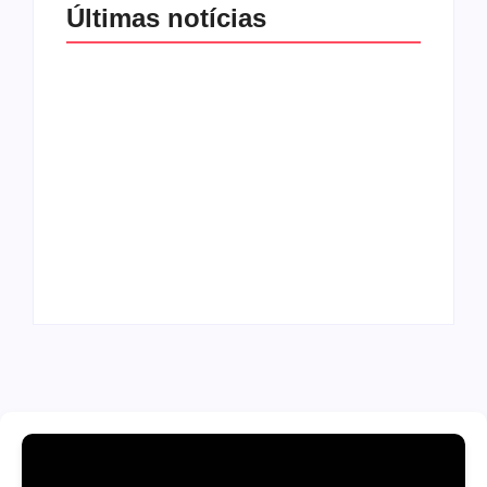
Últimas notícias
Band e Luciana
Gimenez se
encaminham para
fechar acordo e
Os 10 livros mais
lançar programa
lidos no MEC Livros
ainda em 2026
em julho de 2026
By
Redação MD News
By
Redação MD News