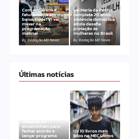
Com audiência e
Lei Maria da Penha
faturamento em
completa 20 anos:
baixa, RedeTV! vai
violência doméstica
mexer na
ainda desafia
programação
proteção às
matinal
mulheres no Brasil
By
Redação MD News
By
Redação MD News
Últimas notícias
Band e Luciana
Gimenez se
encaminham para
fechar acordo e
Os 10 livros mais
lançar programa
lidos no MEC Livros