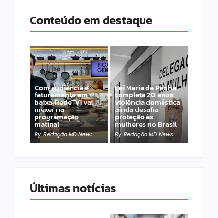
Conteúdo em destaque
Com audiência e
Lei Maria da Penha
faturamento em
completa 20 anos:
baixa, RedeTV! vai
violência doméstica
mexer na
ainda desafia
programação
proteção às
matinal
mulheres no Brasil
By
Redação MD News
By
Redação MD News
Últimas notícias