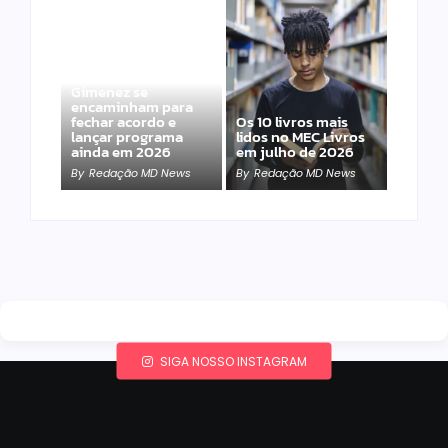
Band e Luciana
Gimenez se
encaminham para
fechar acordo e
Os 10 livros mais
lançar programa
lidos no MEC Livros
ainda em 2026
em julho de 2026
By
Redação MD News
By
Redação MD News
SIGA NOSSO INSTAGRAM