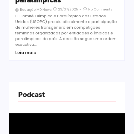
23/07/2025
-
No Comments
Redação MD News
O Comitê Olímpico e Paralímpico dos Estados
Unidos (USOPC) proibiu oficialmente a participação
de mulheres transgênero em competições
femininas organizadas por entidades olímpicas e
paralímpicas do país. A decisão segue uma ordem
executiva...
Leia mais
Podcast