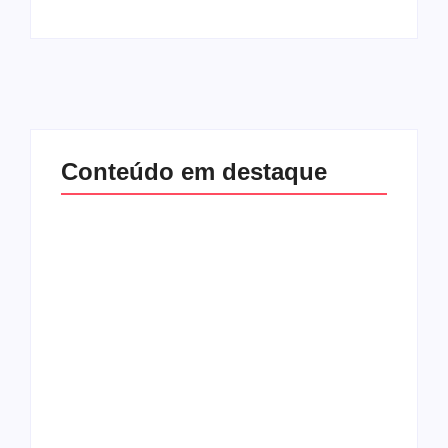
Conteúdo em destaque
Com audiência e
Lei Maria da Penha
faturamento em
completa 20 anos:
baixa, RedeTV! vai
violência doméstica
mexer na
ainda desafia
programação
proteção às
matinal
mulheres no Brasil
By
Redação MD News
By
Redação MD News