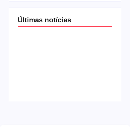
Últimas notícias
Band e Luciana
Gimenez se
encaminham para
fechar acordo e
Os 10 livros mais
lançar programa
lidos no MEC Livros
ainda em 2026
em julho de 2026
By
Redação MD News
By
Redação MD News