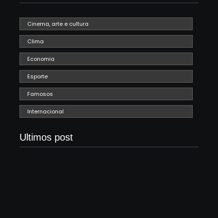
Cinema, arte e cultura
Clima
Economia
Esporte
Famosos
Internacional
Ultimos post