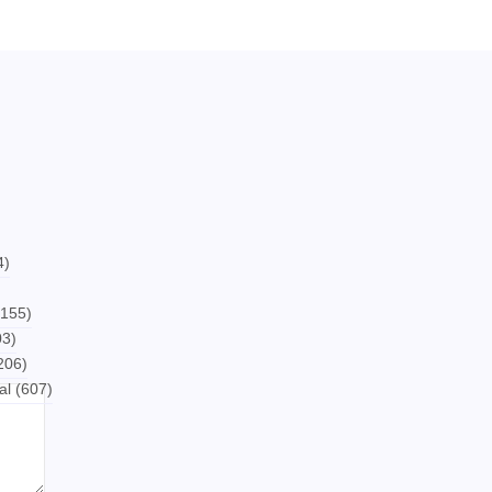
4)
155)
3)
206)
al
(607)