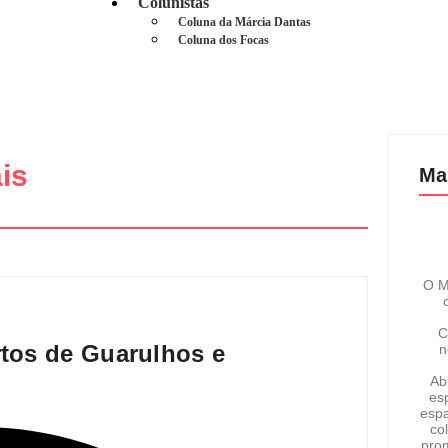
Colunistas
Coluna da Márcia Dantas
Coluna dos Focas
is
Ma
O M
C
rtos de Guarulhos e
n
Ab
esp
espa
co
pro