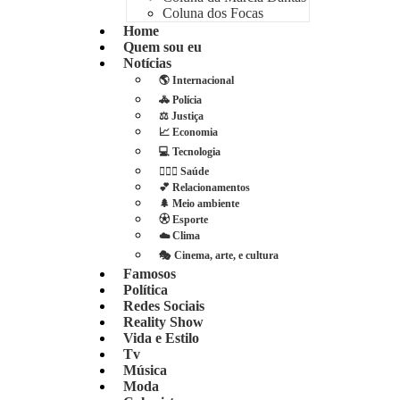
Coluna dos Focas
Home
Quem sou eu
Notícias
🌎 Internacional
🚓 Polícia
⚖️ Justiça
📈 Economia
💻 Tecnologia
👩🏻‍⚕️ Saúde
💕 Relacionamentos
🌲 Meio ambiente
⚽︎ Esporte
☁️ Clima
🎭 Cinema, arte, e cultura
Famosos
Política
Redes Sociais
Reality Show
Vida e Estilo
Tv
Música
Moda