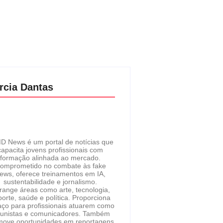
rcia Dantas
D News é um portal de notícias que
capacita jovens profissionais com
formação alinhada ao mercado.
omprometido no combate às fake
ews, oferece treinamentos em IA,
sustentabilidade e jornalismo.
range áreas como arte, tecnologia,
orte, saúde e política. Proporciona
ço para profissionais atuarem como
lunistas e comunicadores. Também
move oportunidades em reportagens