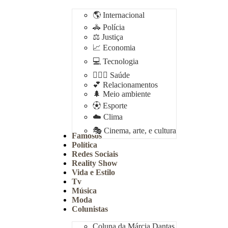
🌎 Internacional
🚓 Polícia
⚖️ Justiça
📈 Economia
💻 Tecnologia
👩🏻‍⚕️ Saúde
💕 Relacionamentos
🌲 Meio ambiente
⚽︎ Esporte
☁️ Clima
🎭 Cinema, arte, e cultura
Famosos
Política
Redes Sociais
Reality Show
Vida e Estilo
Tv
Música
Moda
Colunistas
Coluna da Márcia Dantas