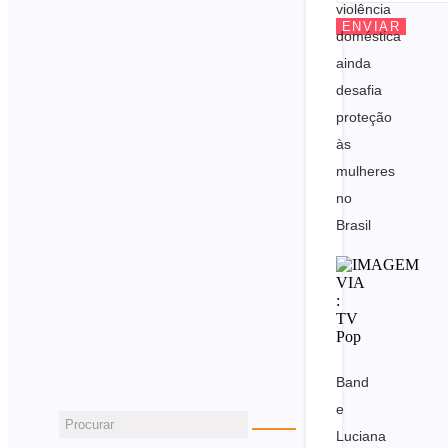
violência
ENVIAR
doméstica
ainda
desafia
proteção
às
mulheres
no
Brasil
Band
e
Luciana