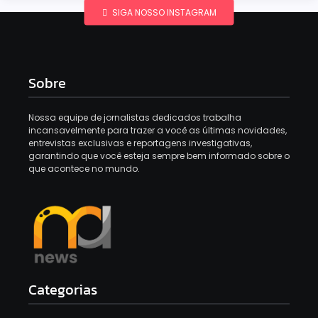
SIGA NOSSO INSTAGRAM
Sobre
Nossa equipe de jornalistas dedicados trabalha
incansavelmente para trazer a você as últimas novidades,
entrevistas exclusivas e reportagens investigativas,
garantindo que você esteja sempre bem informado sobre o
que acontece no mundo.
Categorias