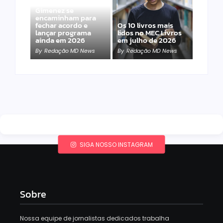
Band e Luciana
Gimenez se
encaminham para
fechar acordo e
Os 10 livros mais
lançar programa
lidos no MEC Livros
ainda em 2026
em julho de 2026
By
Redação MD News
By
Redação MD News
SIGA NOSSO INSTAGRAM
Sobre
Nossa equipe de jornalistas dedicados trabalha