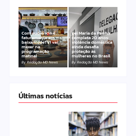
Com audiência e
Lei Maria da Penha
faturamento em
completa 20 anos:
baixa, RedeTV! vai
violência doméstica
mexer na
ainda desafia
programação
proteção às
matinal
mulheres no Brasil
By
Redação MD News
By
Redação MD News
Últimas notícias