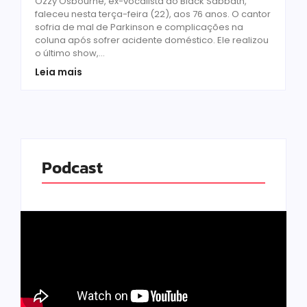
Ozzy Osbourne, ex-vocalista do Black Sabbath,
faleceu nesta terça-feira (22), aos 76 anos. O cantor
sofria de mal de Parkinson e complicações na
coluna após sofrer acidente doméstico. Ele realizou
o último show,...
Leia mais
Podcast