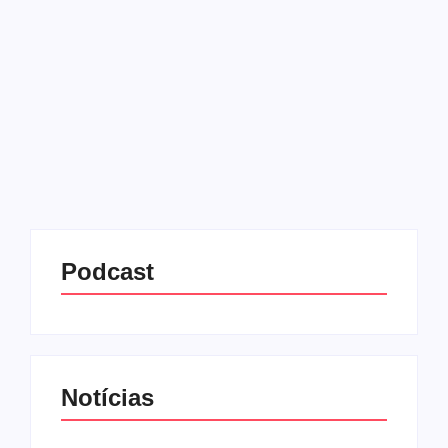
12/07/2025
-
No Comments
Redação MD News
A bola rolou oficialmente para a Copa América
Feminina 2025, e o primeiro confronto da
competição já entregou emoção do início ao fim.
Equador e Uruguai se enfrentaram nesta sexta-feira
(11), na cidade...
Leia mais
Podcast
Notícias