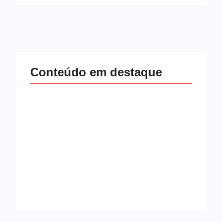
Conteúdo em destaque
Lei Maria da Penha
Band e Luciana
completa 20 anos:
Gimenez se
violência doméstica
encaminham para
ainda desafia
fechar acordo e
proteção às
lançar programa
mulheres no Brasil
ainda em 2026
By
Redação MD News
By
Redação MD News