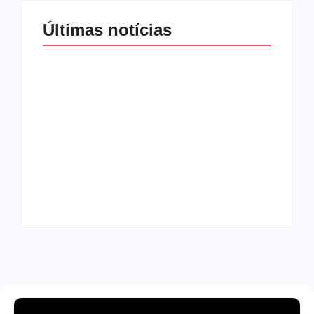
Últimas notícias
Agressão no
Shopping Eldorado
amplia disputa
Os 10 livros mais
internacional de
lidos no MEC Livros
mãe pela guarda da
em julho de 2026
filha
By
Redação MD News
By
Redação MD News