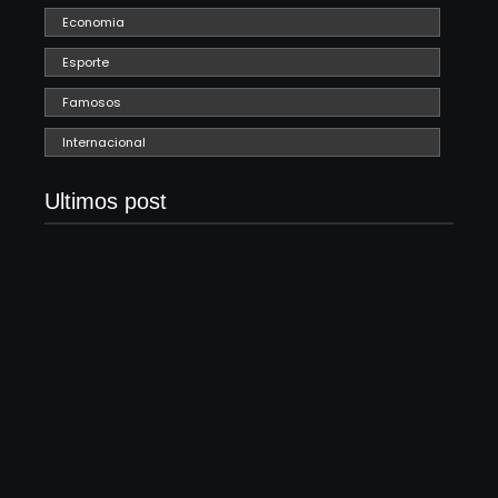
Economia
Esporte
Famosos
Internacional
Ultimos post
Lei Maria da Penha completa 20 anos: violência