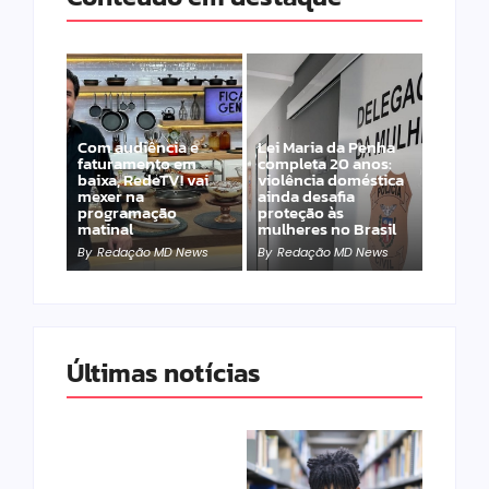
Com audiência e
Lei Maria da Penha
faturamento em
completa 20 anos:
baixa, RedeTV! vai
violência doméstica
mexer na
ainda desafia
programação
proteção às
matinal
mulheres no Brasil
By
Redação MD News
By
Redação MD News
Últimas notícias