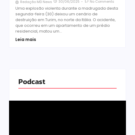
30/06/2025
-
No Comments
Redação MD News
Uma explosão violenta durante a madrugada desta
segunda-feira (30) deixou um cenário de
destruição em Turim, no norte da Itália. O acidente,
que ocorreu em um apartamento de um prédio
residencial, matou um...
Leia mais
Podcast