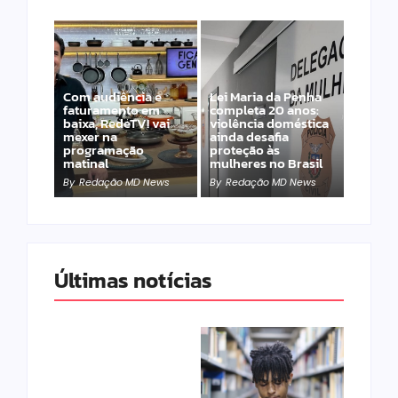
Com audiência e
Lei Maria da Penha
faturamento em
completa 20 anos:
baixa, RedeTV! vai
violência doméstica
mexer na
ainda desafia
programação
proteção às
matinal
mulheres no Brasil
By
Redação MD News
By
Redação MD News
Últimas notícias