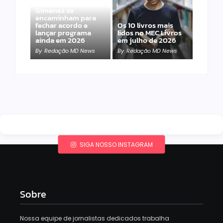
Band e Luciana
Gimenez se
encaminham para
fechar acordo e
Os 10 livros mais
lançar programa
lidos no MEC Livros
ainda em 2026
em julho de 2026
By
Redação MD News
By
Redação MD News
SIGA NOSSO INSTAGRAM
Sobre
Nossa equipe de jornalistas dedicados trabalha