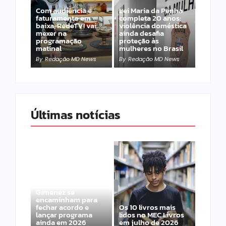
Com audiência e
Lei Maria da Penha
faturamento em
completa 20 anos:
baixa, RedeTV! vai
violência doméstica
mexer na
ainda desafia
programação
proteção às
matinal
mulheres no Brasil
By
Redação MD News
By
Redação MD News
Últimas notícias
Band e Luciana
Gimenez se
encaminham para
fechar acordo e
Os 10 livros mais
lançar programa
lidos no MEC Livros
ainda em 2026
em julho de 2026