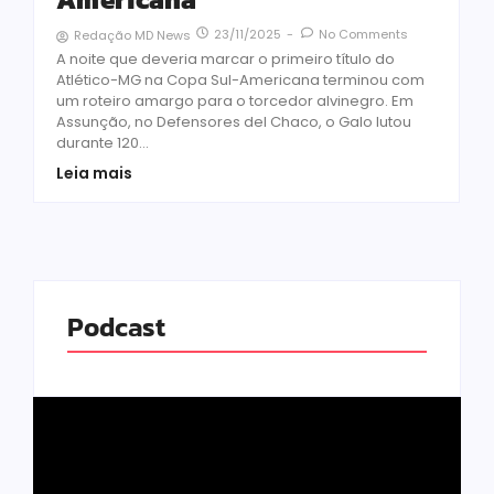
23/11/2025
-
No Comments
Redação MD News
A noite que deveria marcar o primeiro título do
Atlético-MG na Copa Sul-Americana terminou com
um roteiro amargo para o torcedor alvinegro. Em
Assunção, no Defensores del Chaco, o Galo lutou
durante 120...
Leia mais
Podcast