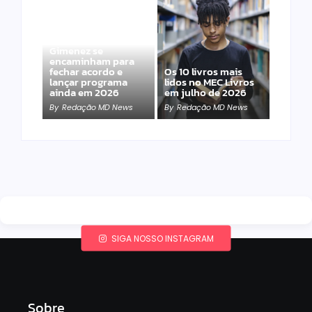
Band e Luciana
Gimenez se
encaminham para
fechar acordo e
Os 10 livros mais
lançar programa
lidos no MEC Livros
ainda em 2026
em julho de 2026
By
Redação MD News
By
Redação MD News
SIGA NOSSO INSTAGRAM
Sobre