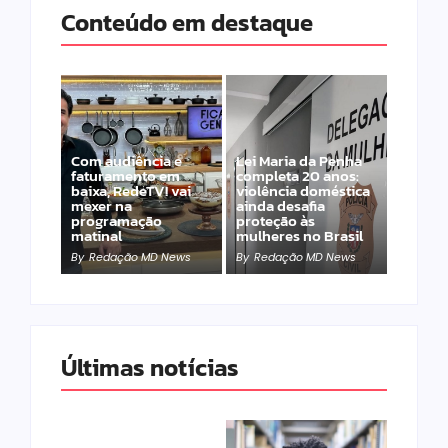
Conteúdo em destaque
Com audiência e
Lei Maria da Penha
faturamento em
completa 20 anos:
baixa, RedeTV! vai
violência doméstica
mexer na
ainda desafia
programação
proteção às
matinal
mulheres no Brasil
By
Redação MD News
By
Redação MD News
Últimas notícias