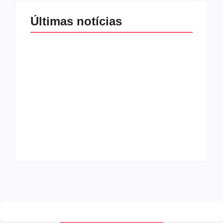
Últimas notícias
Band e Luciana
Gimenez se
encaminham para
fechar acordo e
Os 10 livros mais
lançar programa
lidos no MEC Livros
ainda em 2026
em julho de 2026
By
Redação MD News
By
Redação MD News