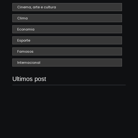
Cinema, arte e cultura
Clima
Economia
Esporte
Famosos
Internacional
Ultimos post