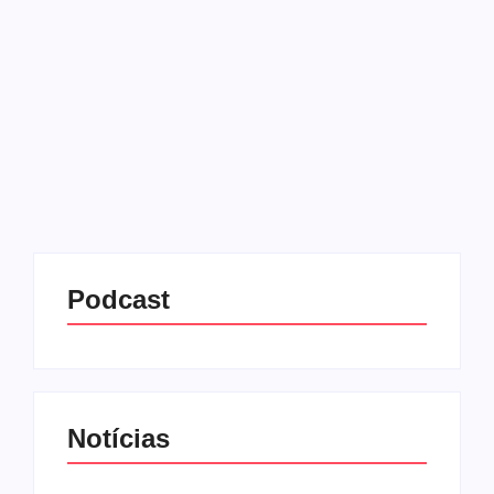
02/07/2025
-
No Comments
Redação MD News
O governo federal abriu, nesta quarta-feira (2), as
inscrições para a segunda edição do Concurso
Público Nacional Unificado (CPNU), conhecido
popularmente como o “Enem dos Concursos”. A
iniciativa, que centraliza a seleção para...
Leia mais
Podcast
Notícias