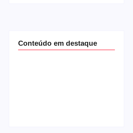
Conteúdo em destaque
Com audiência e
Lei Maria da Penha
faturamento em
completa 20 anos:
baixa, RedeTV! vai
violência doméstica
mexer na
ainda desafia
programação
proteção às
matinal
mulheres no Brasil
By
Redação MD News
By
Redação MD News