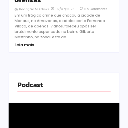
07/07/2025
-
No Comments
Redação MD News
Em um trágico crime que chocou a cidade de
Manaus, no Amazonas, o adolescente Fernando
Vilaça, de apenas 17 anos, faleceu após ser
brutalmente espancado no bairro Gilberto
Mestrinho, na zona Leste de...
Leia mais
Podcast