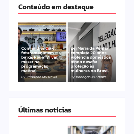
Conteúdo em destaque
Com audiência e
Lei Maria da Penha
faturamento em
completa 20 anos:
baixa, RedeTV! vai
violência doméstica
mexer na
ainda desafia
programação
proteção às
matinal
mulheres no Brasil
By
Redação MD News
By
Redação MD News
Últimas notícias