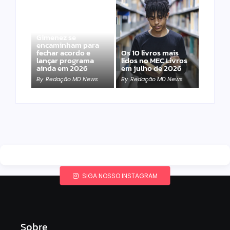
Band e Luciana
Gimenez se
encaminham para
fechar acordo e
Os 10 livros mais
lançar programa
lidos no MEC Livros
ainda em 2026
em julho de 2026
By
Redação MD News
By
Redação MD News
SIGA NOSSO INSTAGRAM
Sobre