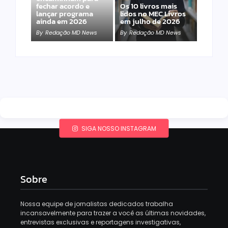
fechar acordo e
Os 10 livros mais
lançar programa
lidos no MEC Livros
ainda em 2026
em julho de 2026
By
Redação MD News
By
Redação MD News
SIGA NOSSO INSTAGRAM
Sobre
Nossa equipe de jornalistas dedicados trabalha
incansavelmente para trazer a você as últimas novidades,
entrevistas exclusivas e reportagens investigativas,