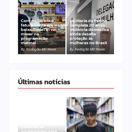
Com audiência e
Lei Maria da Penha
faturamento em
completa 20 anos:
baixa, RedeTV! vai
violência doméstica
mexer na
ainda desafia
programação
proteção às
matinal
mulheres no Brasil
By
Redação MD News
By
Redação MD News
Últimas notícias
Band e Luciana
Gimenez se
encaminham para